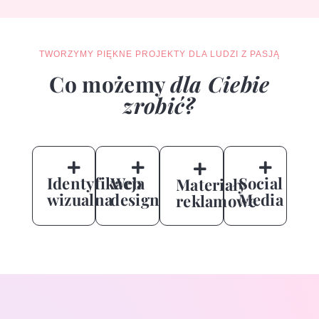
TWORZYMY PIĘKNE PROJEKTY DLA LUDZI Z PASJĄ
Co możemy
dla Ciebie
zrobić?
Identyfikacja
Web
Social
Materiały
wizualna
design
Media
reklamowe