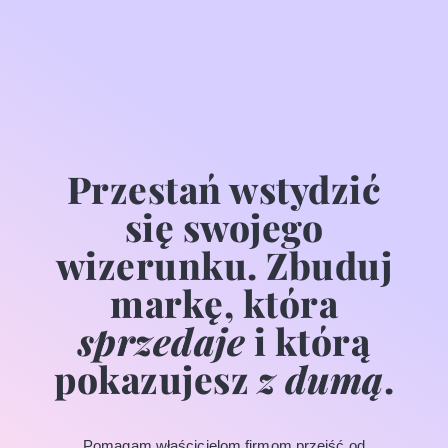
Przestań wstydzić
się swojego
wizerunku. Zbuduj
markę, która
sprzedaje
i którą
pokazujesz
z dumą
.
Pomagam właścicielom firmom przejść od