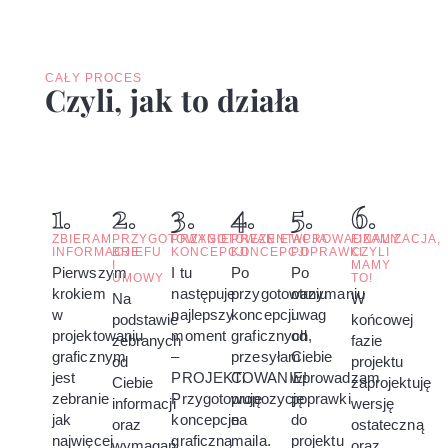
CAŁY PROCES
Czyli, jak to działa
1.
2.
3.
4.
5.
6.
ZBIERAM
PRZYGOTOWANIE
PRZYGOTOWANIE
PREZENTACJA
WPROWADZAMY
FINALIZACJA,
INFORMACJE
BRIEFU
KONCEPCJI
KONCEPCJI
POPRAWKI
CZYLI
I
MAMY
Pierwszym
I tu
Po
Po
UMOWY
TO!
krokiem
następuje
przygotowaniu
otrzymaniu
Na
W
w
najlepszy
koncepcji
uwag
podstawie
końcowej
projektowaniu
moment
graficznych,
od
zebranych
fazie
graficznym
–
przesyłam
Ciebie
od
projektu
jest
PROJEKTOWANIE!
Ci
wprowadzam
Ciebie
zaprojektuję
zebranie
Przygotowuję
propozycję
poprawki
informacji
wersję
jak
koncepcje
na
do
oraz
ostateczną
najwięcej
graficzną
maila.
projektu
wymagań,
oraz