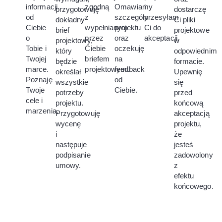
informacji
zgodną
Omawiamy
i
przygotowuję
dostarczę
od
z
szczegóły
przesyłam
dokładny
Ci pliki
Ciebie
wypełnianym
projektu
Ci do
brief
projektowe
o
przez
oraz
akceptacji.
projektowy,
w
Tobie i
Ciebie
oczekuję
który
odpowiednim
Twojej
briefem
na
będzie
formacie.
marce.
projektowym.
feedback
określał
Upewnię
Poznaję
od
wszystkie
się
Twoje
Ciebie.
potrzeby
przed
cele i
projektu.
końcową
marzenia.
Przygotowuję
akceptacją
wycenę
projektu,
i
że
następuje
jesteś
podpisanie
zadowolony
umowy.
z
efektu
końcowego.