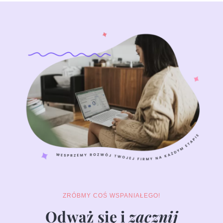
ZRÓBMY COŚ WSPANIAŁEGO!
Odważ się i
zacznij